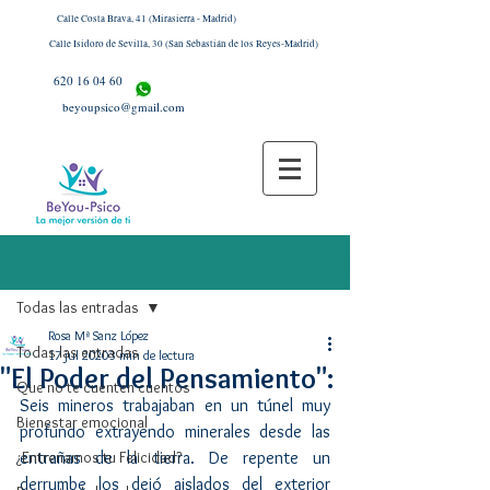
Calle Costa Brava, 41 (Mirasierra - Madrid)
Calle Isidoro de Sevilla, 30 (San Sebastián de los Reyes-Madrid)
620 16 04 60
beyoupsico@gmail.com
Entrada
Todas las entradas
Rosa Mª Sanz López
Todas las entradas
17 jul 2020
3 min de lectura
"El Poder del Pensamiento":
Que no te cuenten cuentos
Seis mineros trabajaban en un túnel muy 
Bienestar emocional
profundo extrayendo minerales desde las 
¿Entrenamos tu Felicidad?
entrañas de la tierra. De repente un 
derrumbe los dejó aislados del exterior 