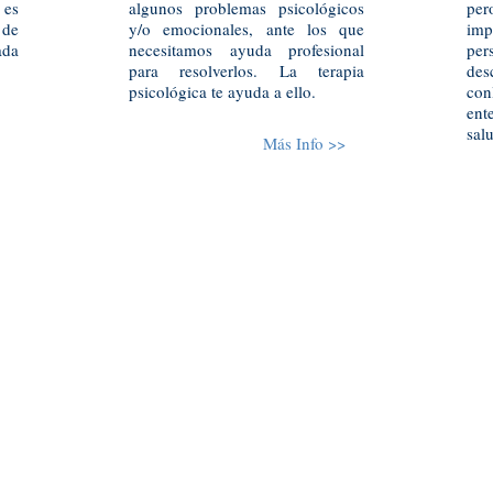
 es
algunos problemas psicológicos
per
 de
y/o emocionales, ante los que
imp
ada
necesitamos ayuda profesional
per
para resolverlos. La terapia
des
psicológica te ayuda a ello.
con
ent
sal
Más Info >>