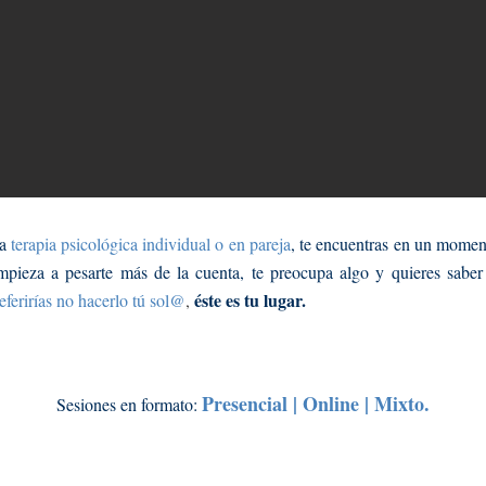
a
terapia psicológica individual o en pareja
, te encuentras en un momen
pieza a pesarte más de la cuenta, te preocupa algo y quieres saber
éste es tu lugar.
ferirías no hacerlo tú sol@
,
Presencial | Online | Mixto.
Sesiones en formato: