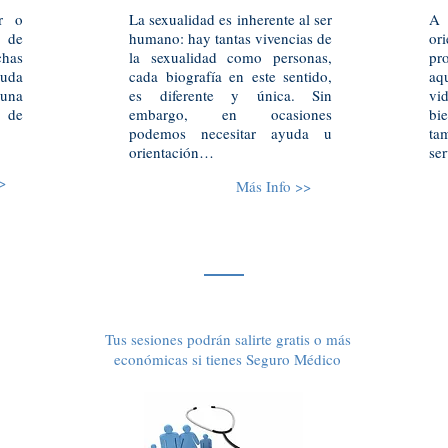
er o
La sexualidad es inherente al ser
A 
n de
humano: hay tantas vivencias de
or
chas
la sexualidad como personas,
pro
yuda
cada biografía en este sentido,
aq
 una
es diferente y única. Sin
vi
a de
embargo, en ocasiones
bi
podemos necesitar ayuda u
ta
orientación…
ser
>
Más Info >>
Tus sesiones podrán salirte gratis o más
económicas si tienes Seguro Médico