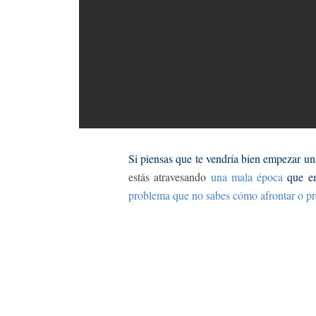
Si piensas que te vendría bien empezar un
estás atravesando
una mala época
que em
problema que no sabes cómo afrontar o pre