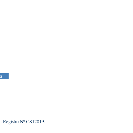
a
d. Registro Nº CS12019.