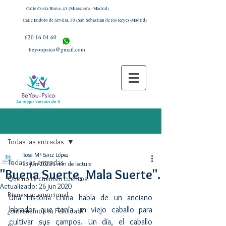
Calle Costa Brava, 41 (Mirasierra - Madrid)
Calle Isidoro de Sevilla, 30 (San Sebastián de los Reyes-Madrid)
620 16 04 60
beyoupsico@gmail.com
Entrada
Todas las entradas
Rosa Mª Sanz López
Todas las entradas
13 jun 2020
1 min de lectura
"Buena Suerte, Mala Suerte".
Que no te cuenten cuentos
Actualizado:
26 jun 2020
Bienestar emocional
Una historia china habla de un anciano 
labrador que tenía un viejo caballo para 
¿Entrenamos tu Felicidad?
cultivar sus campos. Un día, el caballo 