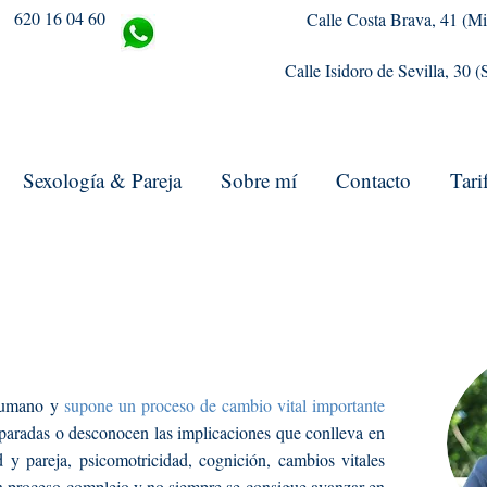
620 16 04 60
Calle Costa Brava, 41 (Mi
Calle Isidoro de Sevilla, 30 
Sexología & Pareja
Sobre mí
Contacto
Tari
 humano y
supone un proceso de cambio vital importante
paradas o desconocen las implicaciones que conlleva en
ad y pareja, psicomotricidad, cognición, cambios vitales
un proceso complejo y no siempre se consigue avanzar en